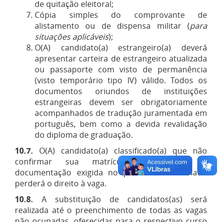
de quitação eleitoral;
Cópia simples do comprovante de
alistamento ou de dispensa militar (
para
situações aplicáveis
);
O(A) candidato(a) estrangeiro(a) deverá
apresentar carteira de estrangeiro atualizada
ou passaporte com visto de permanência
(visto temporário tipo IV) válido. Todos os
documentos oriundos de instituições
estrangeiras devem ser obrigatoriamente
acompanhados de tradução juramentada em
português, bem como a devida revalidação
do diploma de graduação.
10.7.
O(A) candidato(a) classificado(a) que não
confirmar sua matrícula por falta da
documentação exigida no período determinado
perderá o direito à vaga.
10.8.
A substituição de candidatos(as) será
realizada até o preenchimento de todas as vagas
não ocupadas, oferecidas para o respectivo curso