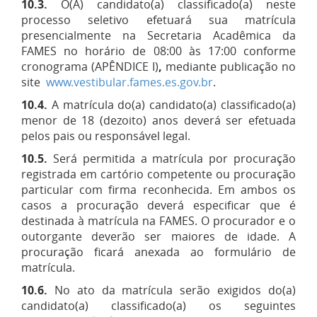
10.3.
O(A) candidato(a) classificado(a) neste
processo seletivo efetuará sua matrícula
presencialmente na Secretaria Acadêmica da
FAMES no horário de 08:00 às 17:00 conforme
cronograma (APÊNDICE I)
,
mediante publicação no
site
www.vestibular.fames.es.gov.br
.
10.4.
A matrícula do(a) candidato(a) classificado(a)
menor de 18 (dezoito) anos deverá ser efetuada
pelos pais ou responsável legal.
10.5.
Será permitida a matrícula por procuração
registrada em cartório competente ou procuração
particular com firma reconhecida. Em ambos os
casos a procuração deverá especificar que é
destinada à matrícula na FAMES. O procurador e o
outorgante deverão ser maiores de idade. A
procuração ficará anexada ao formulário de
matrícula.
10.6.
No ato da matrícula serão exigidos do(a)
candidato(a) classificado(a) os seguintes