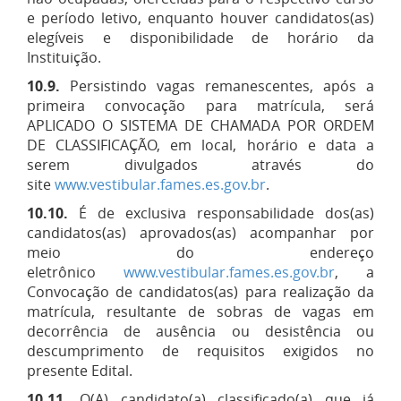
e período letivo, enquanto houver candidatos(as)
elegíveis e disponibilidade de horário da
Instituição.
10.9.
Persistindo vagas remanescentes, após a
primeira convocação para matrícula, será
APLICADO O SISTEMA DE CHAMADA POR ORDEM
DE CLASSIFICAÇÃO, em local, horário e data a
serem divulgados através do
site
www.vestibular.fames.es.gov.br
.
10.10.
É de exclusiva responsabilidade dos(as)
candidatos(as) aprovados(as) acompanhar por
meio do endereço
eletrônico
www.vestibular.fames.es.gov.br
, a
Convocação de candidatos(as) para realização da
matrícula, resultante de sobras de vagas em
decorrência de ausência ou desistência ou
descumprimento de requisitos exigidos no
presente Edital.
10.11.
O(A) candidato(a) classificado(a) que já